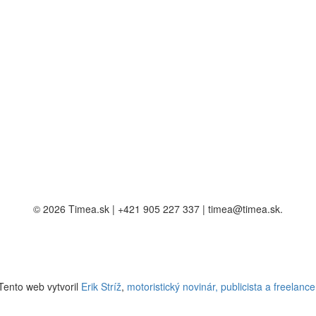
© 2026 Timea.sk | +421 905 227 337 | timea@timea.sk.
Tento web vytvoril
Erik Stríž
,
motoristický novinár, publicista a freelance